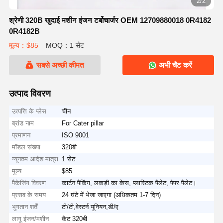
2/2
श्रेणी 320B खुदाई मशीन इंजन टर्बोचार्जर OEM 12709880018 0R4182
0R4182B
मूल्य：$85
MOQ：1 सेट
सबसे अच्छी कीमत
अभी चैट करें
उत्पाद विवरण
उत्पत्ति के प्लेस
चीन
ब्रांड नाम
For Cater pillar
प्रमाणन
ISO 9001
मॉडल संख्या
320बी
न्यूनतम आदेश मात्रा
1 सेट
मूल्य
$85
पैकेजिंग विवरण
कार्टन पैकिंग, लकड़ी का केस, प्लास्टिक पैलेट, पेपर पैलेट।
प्रसव के समय
24 घंटे में भेजा जाएगा (अधिकतम 1-7 दिन)
भुगतान शर्तें
टी/टी,वेस्टर्न यूनियन,डी/ए
लागू इंजन/मशीन
कैट 320बी