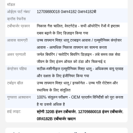
मॉडल
ओईएम पार्ट नंबर/
12709880018 0आर4182 0आर4182बी
क्रॉस रेफरेंस
टर्बोचार्जर प्रकार
निकास गैस चालित, वेस्टगेटेड - सभी ऑपरेटिंग रेंजों में इष्टतम
दबाव बढ़ाने के लिए डिज़ाइन किया गया
आवास सामग्री
उच्च तापमान मिश्र धातु टरबाइन आवास / एल्यूमीनियम कंप्रेसर
आवास - अत्यधिक निकास तापमान का सामना करता
असर प्रणाली
जर्नल बियरिंग / फ्लोटिंग बियरिंग डिज़ाइन - लंबे समय तक सेवा
जीवन के लिए इंजन ऑयल को ठंडा और चिकनाई द
कंप्रेसर पहिया
सटीक-मशीनीकृत एल्यूमीनियम मिश्र धातु - अधिकतम वायु प्रवाह
और दक्षता के लिए इंजीनियर किया गया
टर्बाइन व्हील
उच्च तापमान मिश्र धातु / इनकोनेल - उच्च गति रोटेशन और
स्थायित्व के लिए संतुलित
गुणवत्ता आश्वासन
100% संतुलन परीक्षण - OEM प्रदर्शन विनिर्देशों को पूरा करता
है या उससे अधिक है
हाई लाइट:
,
,
श्रेणी 320B इंजन टर्बोचार्जर
12709880018 इंजन टर्बोचार्जर
0R4182B टर्बोचार्जर खदान