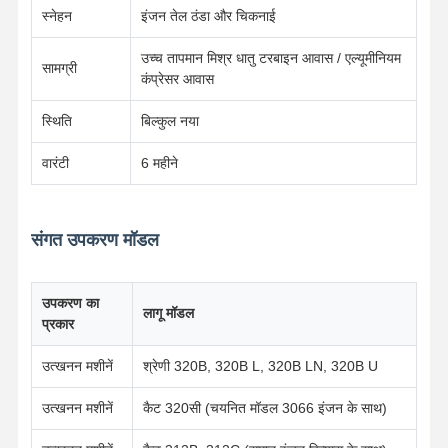
स्नेहन
इंजन तेल ठंडा और चिकनाई
उच्च तापमान मिश्र धातु टरबाइन आवास / एल्यूमीनियम
गुणवत्ता नियंत्रण
हमसे संपर्क करें
अभी चैट करें
सामग्री
कंप्रेसर आवास
कोमात्सु खुदाई इंजन के पुर्जे
स्थिति
बिल्कुल नया
मित्सुबिशी खुदाई इंजन के पुर्जे
वारंटी
6 महीने
कैटरपिलर इंजन के पुर्जे
संगत उपकरण मॉडल
कुबोटा इंजन पार्ट्स
कमिंस इंजन पार्ट्स
उपकरण का
लागू मॉडल
प्रकार
यानमार इंजन पार्ट्स
उत्खनन मशीनें
श्रेणी 320B, 320B L, 320B LN, 320B U
DOOSAN उत्खनन इंजन भागों
उत्खनन मशीनें
कैट 320सी (चयनित मॉडल 3066 इंजन के साथ)
इसुजु उत्खनन इंजन भागों