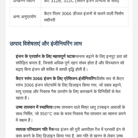
इंजन ऑयल पंप
उत्खनन मशीनें
कैट 312B, 312C (समान इंजन विन्यास के साथ)
इंजन कनेक्टिंग रॉड
कैटर पिलर 3066 डीजल इंजनों से चलने वाली निर्माण
अन्य अनुप्रयोग
मशीनरी
इंजन सिलेंडर हेड
इंजन पिस्टन रिंग
उत्पाद विशेषताएं और इंजीनियरिंग लाभ
डीजल इंजन क्रैंकशाफ्ट
इंजन के प्रदर्शन के लिए महत्वपूर्ण घटकः
घनत्व बढ़ाने के लिए इनपुट हवा को
संपीड़ित करता है, जिससे अधिक पूर्ण दहन संभव होता है और विस्थापन को
डीजल इंजन कैंषफ़्ट
बढ़ाए बिना इंजन की शक्ति में काफी वृद्धि होती है।
इंजन टर्बोचार्जर
कैटर स्तंभ 3066 इंजन के लिए प्रेसिजन-इंजीनियरिंगः
विशेष रूप से कैटर
स्तंभ 3066 इंजन प्लेटफॉर्म के लिए डिज़ाइन किया गया, जो दबाव बढ़ाने,
अन्य ब्रांड गैस्केट किट
वायु प्रवाह और निकास गैस उपयोग के लिए कारखाने के विनिर्देशों से मेल
खाता है।
उच्च तापमान में स्थायित्वः
उच्च तापमान वाले मिश्र धातु टरबाइन आवासों के
साथ निर्मित, जो 950°C तक के चरम निकास गैस तापमान का सामना करने
में सक्षम हैं।
व्यापक परिचालन गति रेंजः
यह इंजन की पूरी आरपीएम रेंज में प्रभावी ढंग से
काम करने के लिए डिज़ाइन किया गया है, कम गति से खनन से लेकर उच्च