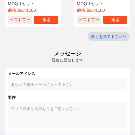
ット ピストン ベアリング
ME997092 三菱エンジン部
MOQ:
1セット
MOQ:
1セット
セット OK-M-S6R2
品用
価格:
$50-$100
価格:
$50-$100
品質管理
お問い合わせ
今からお話し
ベストプラ
連絡
ベストプラ
連絡
イス
イス
コマツ掘削機エンジン部品
多くを見て下さい
三菱掘削機のエンジン部分
メッセージ
幼虫のエンジン部分
迅速に返信します
クボタ エンジン部品
メールアドレス
カミンズエンジン部品
要件
YANMAR エンジン部品
DOOSAN 掘削機 エンジン 部品
Isuzuの掘削機のエンジン部分