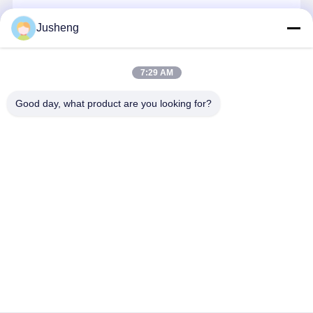
エンジン オイルポンプ
続行
Jusheng
エンジンの連接棒
エンジンシリンダーヘッド
7:29 AM
私たちのカテゴリー
エンジンのピストン・リング
Good day, what product are you looking for?
ディーゼル機関のクランク軸
ディーゼル機関のカムシャフト
エンジンターボチャージャー
コマツ掘削機
三菱掘削機の
幼虫のエンジ
クボタ エン
エンジン部品
エンジン部分
ン部分
ン部品
その他ブランドガスケットキット
Desktop Site
ホーム
企業情報
お問い合わせ
地図
プライバシーポリシー
品質
コマツ掘削機エンジン部品
中国工場.Copyright © 2026