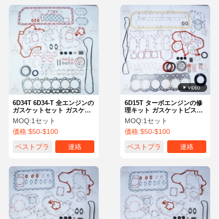
6D34T 6D34-T 全エンジンの
6D15T ターボエンジンの修
ガスケットセット ガスケッ
理キット ガスケットピスト
トピストンベアリングセッ
ンベアリングセット OE
MOQ:
1セット
MOQ:
1セット
ト OE ME220454
ME999219
価格:
$50-$100
価格:
$50-$100
ベストプラ
連絡
ベストプラ
連絡
イス
イス