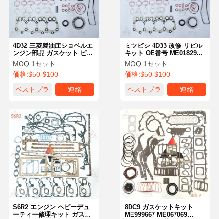
4D32 三菱製油圧ショベルエ
ミツビシ 4D33 改修 リビル
ンジン部品 ガスケット ピス
キット OE番号 ME018297
トン ベアリングセット OE
ミツビシ エンジン パーツ
MOQ:
1セット
MOQ:
1セット
ME018297
価格:
$50-$100
価格:
$50-$100
ベストプラ
連絡
ベストプラ
連絡
イス
イス
ホーム
製品
企業情報
会社案内
S6R2 エンジン ヘビーデュ
8DC9 ガスケットキット
ーティー修理キット ガスケ
ME999667 ME067069