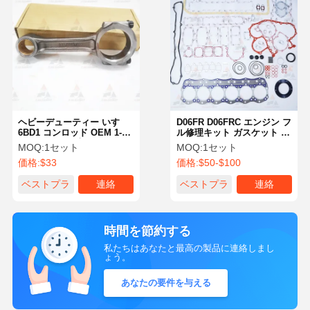
ヘビーデューティー いすゞ
D06FR D06FRC エンジン フ
6BD1 コンロッド OEM 1-
ル修理キット ガスケット ピ
12230104-1 日立 EX200-
ストン ベアリング セット
MOQ:
1セット
MOQ:
1セット
1/2/3 UH07-7 用
OE ME049588
価格:
$33
価格:
$50-$100
ベストプラ
連絡
ベストプラ
連絡
イス
イス
時間を節約する
私たちはあなたと最高の製品に連絡しまし
ょう。
あなたの要件を与える