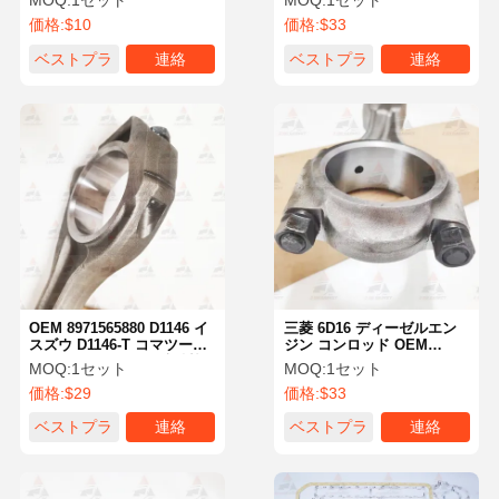
MOQ:
1セット
MOQ:
1セット
6002 エンジン接続棒
価格:
$10
価格:
$33
ベストプラ
連絡
ベストプラ
連絡
イス
イス
OEM 8971565880 D1146 イ
三菱 6D16 ディーゼルエン
スズウ D1146-T コマツー
ジン コンロッド OEM
PC200用のエンジン接続棒
ME304973 ME304974
MOQ:
1セット
MOQ:
1セット
交換
ME072401
価格:
$29
価格:
$33
ベストプラ
連絡
ベストプラ
連絡
イス
イス