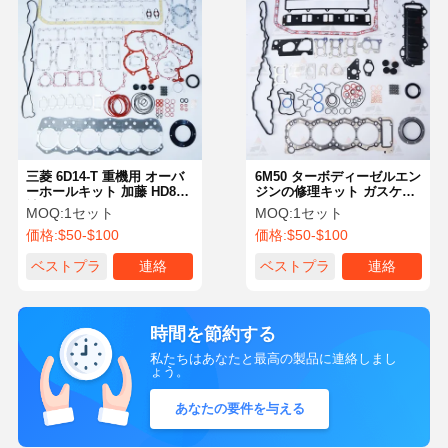
三菱 6D14-T 重機用 オーバ
6M50 ターボディーゼルエン
ーホールキット 加藤 HD800
ジンの修理キット ガスケッ
神鋼 K907D OE ME032938
トピストンベアリングセッ
MOQ:
1セット
MOQ:
1セット
適合
ト OE ME221816
価格:
$50-$100
価格:
$50-$100
ベストプラ
連絡
ベストプラ
連絡
イス
イス
時間を節約する
私たちはあなたと最高の製品に連絡しまし
ょう。
あなたの要件を与える