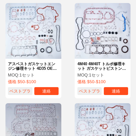
アスベストガスケットエン
4M40 4M40T トルボ修理キ
ジン修理キット 4D35 OE
ット ガスケットピストンベ
ME996360 三?? 掘削機エン
アリングセット OE
MOQ:
1セット
MOQ:
1セット
ジン部品
ME996729
価格:
$50-$100
価格:
$50-$100
ベストプラ
連絡
ベストプラ
連絡
イス
イス