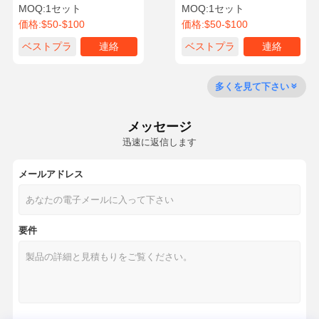
コベルコ SK130-8 OE
ストン ベアリング セット
MOQ:
1セット
MOQ:
1セット
ME049587
OE ME049588
価格:
$50-$100
価格:
$50-$100
品質管理
お問い合わせ
今からお話し
ベストプラ
連絡
ベストプラ
連絡
イス
イス
コマツ掘削機エンジン部品
多くを見て下さい
三菱掘削機のエンジン部分
メッセージ
幼虫のエンジン部分
迅速に返信します
クボタ エンジン部品
メールアドレス
カミンズエンジン部品
要件
YANMAR エンジン部品
DOOSAN 掘削機 エンジン 部品
Isuzuの掘削機のエンジン部分