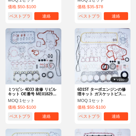
MOQ:
1セット
MOQ:
1セット
掘削機エンジン部品の完全
価格:
$50-$100
価格:
$35-$78
な部品
ベストプラ
連絡
ベストプラ
連絡
イス
イス
ミツビシ 4D33 改修 リビル
6D15T ターボエンジンの修
キット OE番号 ME018297
理キット ガスケットピスト
ミツビシ エンジン パーツ
ンベアリングセット OE
MOQ:
1セット
MOQ:
1セット
ME999219
価格:
$50-$100
価格:
$50-$100
ベストプラ
連絡
ベストプラ
連絡
イス
イス