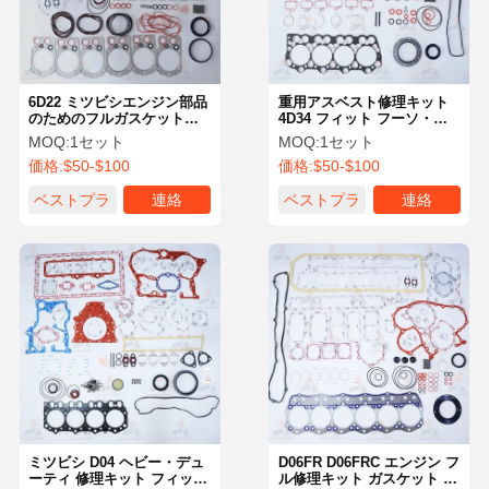
6D22 ミツビシエンジン部品
重用アスベスト修理キット
のためのフルガスケットキ
4D34 フィット フーソ・キ
ット ME999665 ME999370
ャンター Vol ECR88 OE
MOQ:
1セット
MOQ:
1セット
ME220470
価格:
$50-$100
価格:
$50-$100
ベストプラ
連絡
ベストプラ
連絡
イス
イス
ホーム
製品
企業情報
会社案内
ミツビシ D04 ヘビー・デュ
D06FR D06FRC エンジン フ
ーティ 修理キット フィット
ル修理キット ガスケット ピ