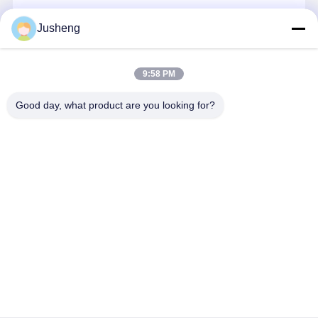
エンジン オイルポンプ
続行
Jusheng
エンジンの連接棒
エンジンシリンダーヘッド
9:58 PM
私たちのカテゴリー
エンジンのピストン・リング
Good day, what product are you looking for?
ディーゼル機関のクランク軸
ディーゼル機関のカムシャフト
エンジンターボチャージャー
コマツ掘削機
三菱掘削機の
幼虫のエンジ
クボタ エン
エンジン部品
エンジン部分
ン部分
ン部品
その他ブランドガスケットキット
Desktop Site
ホーム
企業情報
お問い合わせ
地図
プライバシーポリシー
品質
コマツ掘削機エンジン部品
中国工場.Copyright © 2026