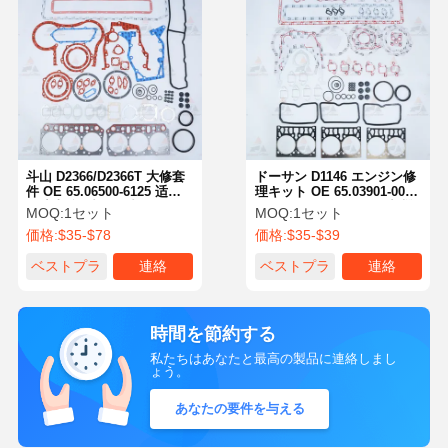
斗山 D2366/D2366T 大修套
ドーサン D1146 エンジン修
件 OE 65.06500-6125 适用
理キット OE 65.03901-0092
于斗山挖掘机发动机零件
DX420LC/DX480LC 掘削機
MOQ:
1セット
MOQ:
1セット
用 ドーサン・エグババタ
価格:
$35-$78
価格:
$35-$39
ー・エンジン・パーツ
ベストプラ
連絡
ベストプラ
連絡
イス
イス
時間を節約する
私たちはあなたと最高の製品に連絡しまし
ょう。
あなたの要件を与える