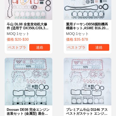
斗山 DL08 全套发动机大修
重用ドーサンDB58掘削機再
件 (适用于 DX350LC/DL300
構築キット,ASME B16.20メ
装载机) 斗山挖掘机发动机零
タルガスケットとドーサン
MOQ:
1セット
MOQ:
1セット
件 OEM 标准
掘削機エンジン部品の完全
価格:
$20-$30
価格:
$35-$78
な部品
ベストプラ
連絡
ベストプラ
連絡
イス
イス
ホーム
製品
企業情報
会社案内
Doosan DE08 完全エンジン
プレミアム斗山 D1146 アス
改装セット (金属型) 適合
ベストガスケット エンジン