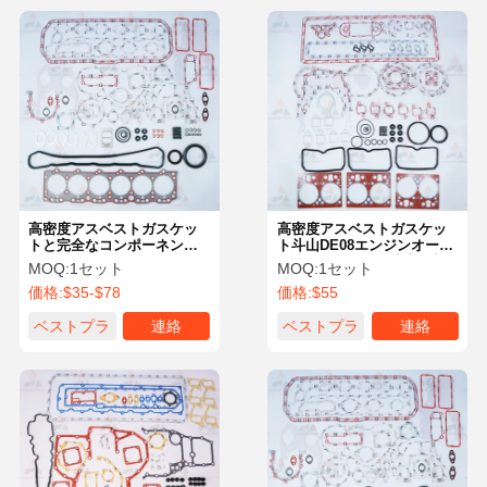
高密度アスベストガスケッ
高密度アスベストガスケッ
トと完全なコンポーネント
ト斗山DE08エンジンオーバ
を備えた、ヘビーデューテ
ーホールキット | 斗山掘削
MOQ:
1セット
MOQ:
1セット
ィー斗山DB58掘削機リビル
機エンジン部品用完全オー
価格:
$35-$78
価格:
$55
ドキット、斗山掘削機エン
バーホールパッケージ
ジン部品用
ベストプラ
連絡
ベストプラ
連絡
イス
イス