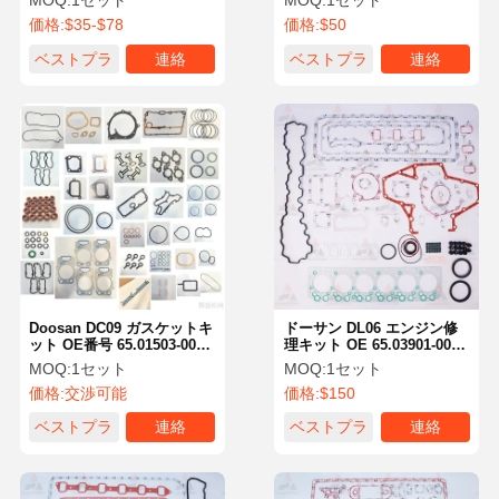
MOQ:
1セット
MOQ:
1セット
掘削機エンジン部品の完全
ウ 掘削機 エンジン部品
価格:
$35-$78
価格:
$50
な部品
ベストプラ
連絡
ベストプラ
連絡
イス
イス
Doosan DC09 ガスケットキ
ドーサン DL06 エンジン修
ット OE番号 65.01503-0038
理キット OE 65.03901-0071
DX380LC-9C DX420LC-9C
ドーサン エグババター エン
MOQ:
1セット
MOQ:
1セット
エンジン部品用
ジンパーツ用
価格:
交渉可能
価格:
$150
DX150LC/DX225LC-9C エグ
ババター用
ベストプラ
連絡
ベストプラ
連絡
イス
イス