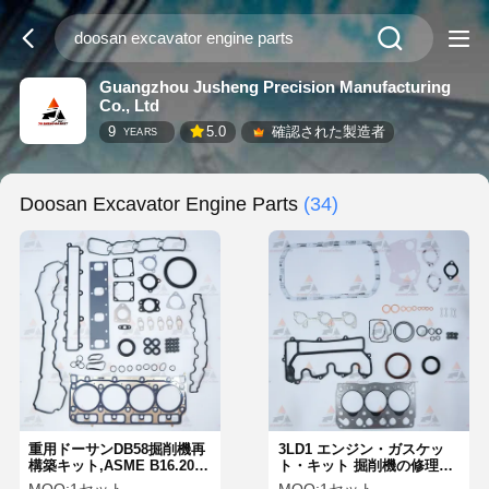
Guangzhou Jusheng Precision Manufacturing
Co., Ltd
9
5.0
確認された製造者
YEARS
Doosan Excavator Engine Parts
(34)
重用ドーサンDB58掘削機再
3LD1 エンジン・ガスケッ
構築キット,ASME B16.20メ
ト・キット 掘削機の修理用
タルガスケットとドーサン
ガスケット・キット イスズ