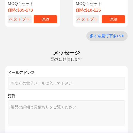
SOLAR 340LC-V/DL350 ロ
オーバーホールキット | 斗
MOQ:
1セット
MOQ:
1セット
ーダー OEM 標準 ドーサン
山掘削機エンジン部品用
価格:
$35-$78
価格:
$18-$25
掘削機エンジン部品
8.071L 直列6気筒ディーゼ
ル
品質管理
お問い合わせ
今からお話し
ベストプラ
連絡
ベストプラ
連絡
イス
イス
コマツ掘削機エンジン部品
多くを見て下さい
三菱掘削機のエンジン部分
メッセージ
幼虫のエンジン部分
迅速に返信します
クボタ エンジン部品
メールアドレス
カミンズエンジン部品
要件
YANMAR エンジン部品
DOOSAN 掘削機 エンジン 部品
Isuzuの掘削機のエンジン部分