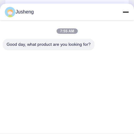
エンジン オイルポンプ
続行
Jusheng
エンジンの連接棒
エンジンシリンダーヘッド
7:55 AM
私たちのカテゴリー
エンジンのピストン・リング
Good day, what product are you looking for?
ディーゼル機関のクランク軸
ディーゼル機関のカムシャフト
エンジンターボチャージャー
コマツ掘削機
三菱掘削機の
幼虫のエンジ
クボタ エン
エンジン部品
エンジン部分
ン部分
ン部品
その他ブランドガスケットキット
Desktop Site
ホーム
企業情報
お問い合わせ
地図
プライバシーポリシー
品質
コマツ掘削機エンジン部品
中国工場.Copyright © 2026