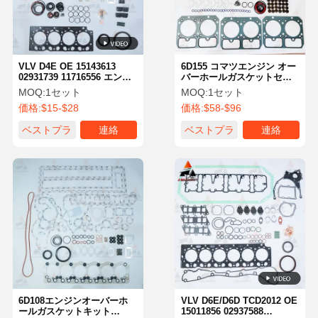
VLV D4E OE 15143613
6D155 コマツエンジン オー
02931739 11716556 エンジ
バーホールガスケットセッ
ンオーバーホールガスケッ
ト PC650 D375 WA350 適合
MOQ:
1セット
MOQ:
1セット
トキット VLV EC140C
OE 6128-K1-0024
価格:
$15-$28
価格:
$58-$96
EC170D 掘削機用
ベストプラ
連絡
ベストプラ
連絡
イス
イス
ホーム
製品
企業情報
会社案内
6D108エンジンオーバーホ
VLV D6E/D6D TCD2012 OE
ールガスケットキット
15011856 02937588