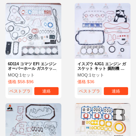
6D114 コマツ EFI エンジン
イスズウ 4JG1 エンジン ガ
オーバーホール ガスケット
スケット キット 掘削機 完
セット PC360-7 WA380-6 適
全 改装 セット イスズウ 掘
MOQ:
1セット
MOQ:
1セット
合 OE 6154-K1-9900
削機 エンジン 部品
価格:
$58-$96
価格:
$36
ベストプラ
連絡
ベストプラ
連絡
イス
イス