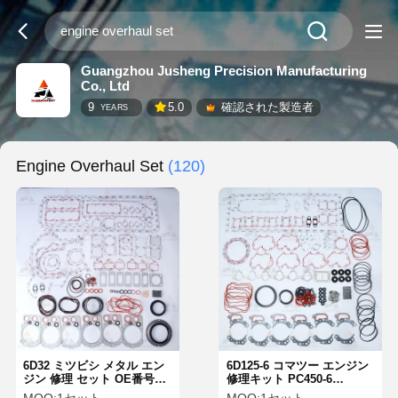
Guangzhou Jusheng Precision Manufacturing
Co., Ltd
9
5.0
確認された製造者
YEARS
Engine Overhaul Set
(120)
6D32 ミツビシ メタル エン
6D125-6 コマツー エンジン
ジン 修理 セット OE番号
修理キット PC450-6
ME219888 ミツビシ エンジ
WA470-6 OE 6149-K1-9900