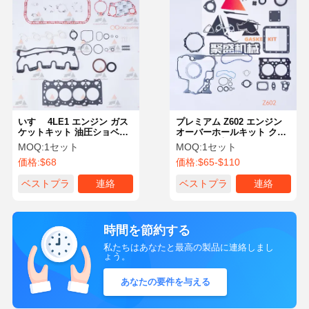
いすゞ 4LE1 エンジン ガス
プレミアム Z602 エンジン
ケットキット 油圧ショベル
オーバーホールキット クボ
用 オーバーホールセット い
タエンジン部品用 OE
MOQ:
1セット
MOQ:
1セット
すゞ油圧ショベル エンジン
1G641-99350
価格:
$68
価格:
$65-$110
部品
ベストプラ
連絡
ベストプラ
連絡
イス
イス
時間を節約する
私たちはあなたと最高の製品に連絡しまし
ょう。
あなたの要件を与える