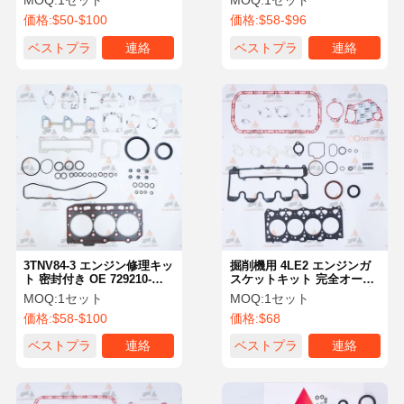
MOQ:
1セット
MOQ:
1セット
ン パーツ
価格:
$50-$100
価格:
$58-$96
ベストプラ
連絡
ベストプラ
連絡
イス
イス
3TNV84-3 エンジン修理キッ
掘削機用 4LE2 エンジンガ
ト 密封付き OE 729210-
スケットキット 完全オーバ
92600 729210-92780
ーホールセット いすゞ 掘削
MOQ:
1セット
MOQ:
1セット
機 エンジン部品
価格:
$58-$100
価格:
$68
ベストプラ
連絡
ベストプラ
連絡
イス
イス