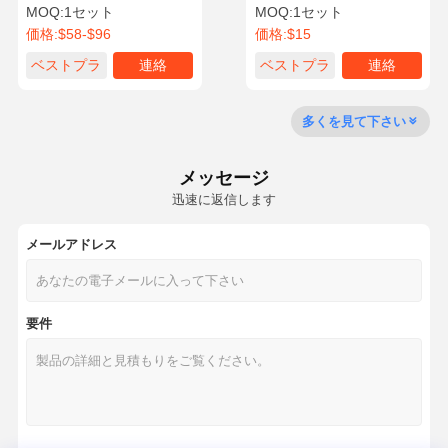
PC270-6 WA300-6 OE 6152-
02931662 VLV EC210B
MOQ:
1セット
MOQ:
1セット
K1-9900 コマツエンジン部
2012 エグババター用エンジ
価格:
$58-$96
価格:
$15
品用
ン修理ガスケキット
品質管理
お問い合わせ
今からお話し
ベストプラ
連絡
ベストプラ
連絡
イス
イス
コマツ掘削機エンジン部品
多くを見て下さい
三菱掘削機のエンジン部分
メッセージ
幼虫のエンジン部分
迅速に返信します
クボタ エンジン部品
メールアドレス
カミンズエンジン部品
要件
YANMAR エンジン部品
DOOSAN 掘削機 エンジン 部品
Isuzuの掘削機のエンジン部分