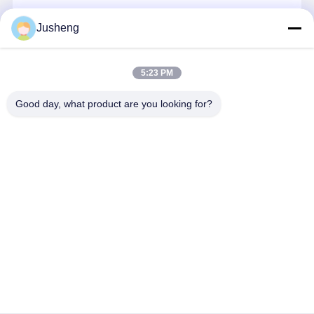
エンジン オイルポンプ
続行
Jusheng
エンジンの連接棒
エンジンシリンダーヘッド
5:23 PM
私たちのカテゴリー
エンジンのピストン・リング
Good day, what product are you looking for?
ディーゼル機関のクランク軸
ディーゼル機関のカムシャフト
エンジンターボチャージャー
コマツ掘削機
三菱掘削機の
幼虫のエンジ
クボタ エン
エンジン部品
エンジン部分
ン部分
ン部品
その他ブランドガスケットキット
Desktop Site
ホーム
企業情報
お問い合わせ
地図
プライバシーポリシー
品質
コマツ掘削機エンジン部品
中国工場.Copyright © 2026