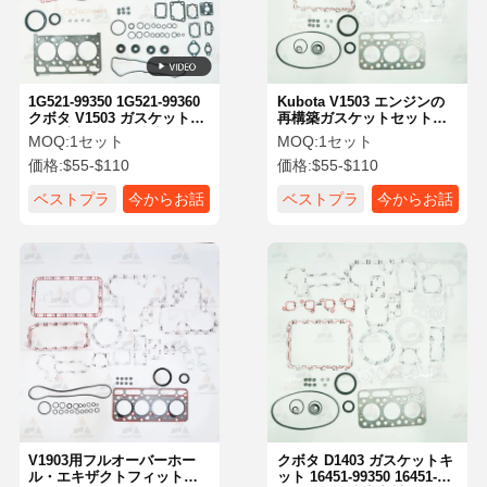
1G521-99350 1G521-99360
Kubota V1503 エンジンの
クボタ V1503 ガスケットキ
再構築ガスケットセット
ット 適合品 漏れ防止 クボ
1G521-99350 1G521-99360
MOQ:
1セット
MOQ:
1セット
タエンジン部品
正確なフィット 漏れ防止
価格:
$55-$110
価格:
$55-$110
ベストプラ
今からお話
ベストプラ
今からお話
イス
し
イス
し
ホーム
製品
企業情報
会社案内
V1903用フルオーバーホー
クボタ D1403 ガスケットキ
ル・エキザクトフィットガ
ット 16451-99350 16451-