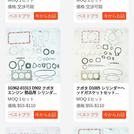
MOQ:
1セット
MOQ:
1セット
ト OEM 交換
価格:
交渉可能
価格:
交渉可能
ベストプラ
今からお話
ベストプラ
今からお話
イス
し
イス
し
1G962-03313 D902 クボタ
クボタ D1005 シリンダーヘ
エンジン 部品用 シリンダー
ッドガスケットセット
ヘッド ガスケットセット
1G062-99350 クボタエンジ
MOQ:
1セット
MOQ:
1セット
ン部品交換用
価格:
$53-$110
価格:
$55-$110
ベストプラ
今からお話
ベストプラ
今からお話
イス
し
イス
し