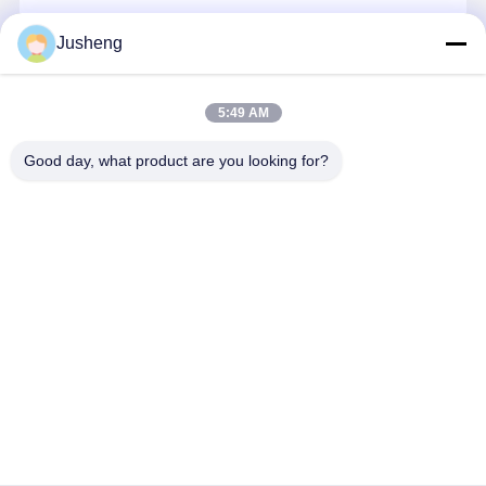
エンジン オイルポンプ
続行
Jusheng
エンジンの連接棒
エンジンシリンダーヘッド
5:49 AM
私たちのカテゴリー
エンジンのピストン・リング
Good day, what product are you looking for?
ディーゼル機関のクランク軸
ディーゼル機関のカムシャフト
エンジンターボチャージャー
コマツ掘削機
三菱掘削機の
幼虫のエンジ
クボタ エン
エンジン部品
エンジン部分
ン部分
ン部品
その他ブランドガスケットキット
Desktop Site
ホーム
企業情報
お問い合わせ
地図
プライバシーポリシー
品質
コマツ掘削機エンジン部品
中国工場.Copyright © 2026