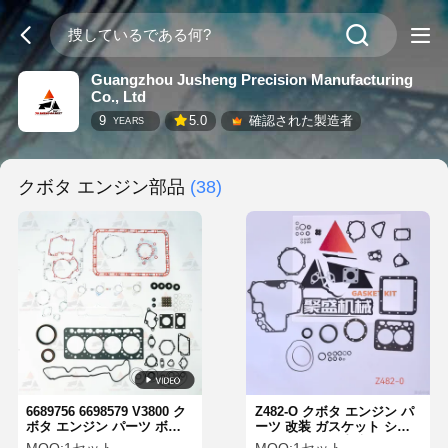
Guangzhou Jusheng Precision Manufacturing
Co., Ltd
9
5.0
確認された製造者
YEARS
クボタ エンジン部品
(38)
6689756 6698579 V3800 ク
Z482-O クボタ エンジン パ
ボタ エンジン パーツ ボブ
ーツ 改装 ガスケット シー
キャット A300 S250
リング キット 直接 フィッ