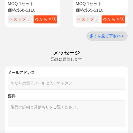
スケットセット OE 66851-
99360 漏れ防止密封 クボタ
MOQ:
1セット
MOQ:
1セット
99350 66851-99360
エンジン 部品
価格:
$58-$110
価格:
$55-$110
品質管理
お問い合わせ
今からお話し
ベストプラ
今からお話
ベストプラ
今からお話
イス
し
イス
し
コマツ掘削機エンジン部品
多くを見て下さい
三菱掘削機のエンジン部分
メッセージ
幼虫のエンジン部分
迅速に返信します
クボタ エンジン部品
メールアドレス
カミンズエンジン部品
要件
YANMAR エンジン部品
DOOSAN 掘削機 エンジン 部品
Isuzuの掘削機のエンジン部分