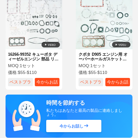
16266-99352 キューボタ デ
クボタ D905 エンジン用 オ
ィーゼルエンジン 部品 リコ
ーバーホールガスケットキ
ンビールド ガシケート キッ
ット 1G062-99350 16266-
MOQ:
1セット
MOQ:
1セット
ト キューボタ D950 トラク
99352
価格:
$55-$110
価格:
$55-$110
ター
ベストプラ
今からお話
ベストプラ
今からお話
イス
し
イス
し
時間を節約する
私たちはあなたと最高の製品に連絡しまし
ょう。
今からお話し