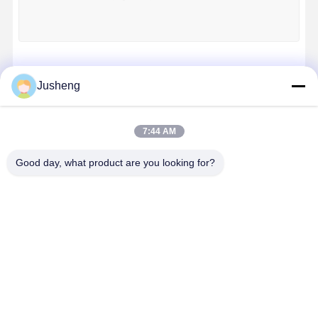
品質管理
お問い合わせ
今からお話し
続行
コマツ掘削機エンジン部品
Jusheng
三菱掘削機のエンジン部分
7:44 AM
私たちのカテゴリー
幼虫のエンジン部分
Good day, what product are you looking for?
クボタ エンジン部品
カミンズエンジン部品
YANMAR エンジン部品
コマツ掘削機
三菱掘削機の
幼虫のエンジ
クボタ エン
エンジン部品
エンジン部分
ン部分
ン部品
DOOSAN 掘削機 エンジン 部品
Isuzuの掘削機のエンジン部分