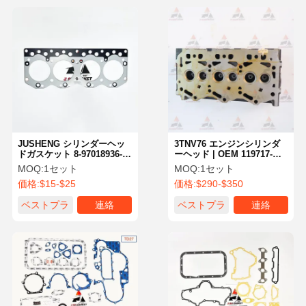
JUSHENG シリンダーヘッ
3TNV76 エンジンシリンダ
ドガスケット 8-97018936-1
ーヘッド | OEM 119717-
いすゞ C240 ディーゼルエ
11740 YM119717-11740 | ヤ
MOQ:
1セット
MOQ:
1セット
ンジンアフターマーケット
ンマー油圧ショベル用部品
価格:
$15-$25
価格:
$290-$350
交換スペアパーツ
エンジンシリンダーヘッド
ベストプラ
連絡
ベストプラ
連絡
イス
イス