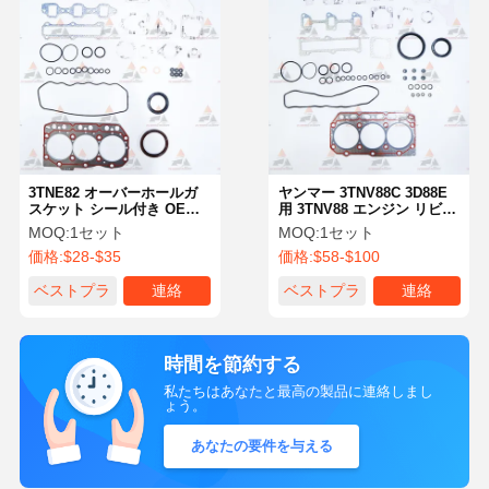
3TNE82 オーバーホールガ
ヤンマー 3TNV88C 3D88E
スケット シール付き OE
用 3TNV88 エンジン リビル
719823-92780 719823-92620
ドキット スペアパーツ ヤン
MOQ:
1セット
MOQ:
1セット
ヤンマー スペアパーツキッ
マー
価格:
$28-$35
価格:
$58-$100
ト
ベストプラ
連絡
ベストプラ
連絡
イス
イス
時間を節約する
私たちはあなたと最高の製品に連絡しまし
ょう。
あなたの要件を与える