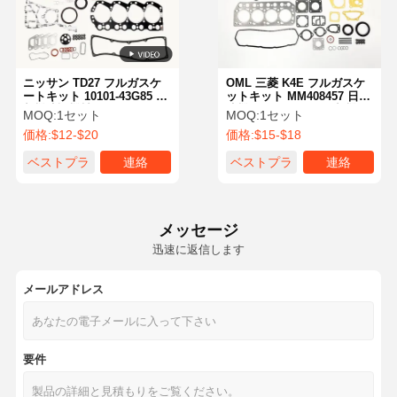
ニッサン TD27 フルガスケ
OML 三菱 K4E フルガスケ
ートキット 10101-43G85 掘
ットキット MM408457 日立
削機建設機械用
建機 N260 N350-2 掘削機用
MOQ:
1セット
MOQ:
1セット
価格:
$12-$20
価格:
$15-$18
ベストプラ
連絡
ベストプラ
連絡
イス
イス
メッセージ
迅速に返信します
メールアドレス
ホーム
製品
企業情報
会社案内
要件