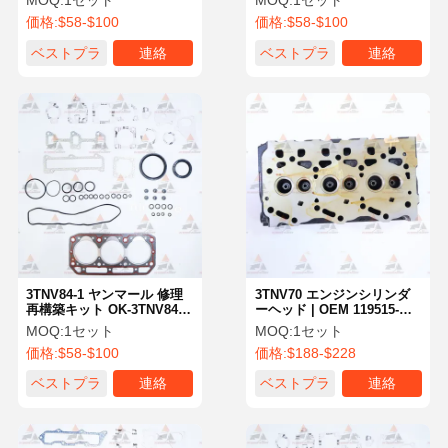
MOQ:
1セット
MOQ:
1セット
719515-92600
価格:
$58-$100
価格:
$58-$100
ベストプラ
連絡
ベストプラ
連絡
イス
イス
3TNV84-1 ヤンマール 修理
3TNV70 エンジンシリンダ
再構築キット OK-3TNV84-1
ーヘッド | OEM 119515-
STD ヤンマール パーツ
11740 119515-11750 | ヤン
MOQ:
1セット
MOQ:
1セット
マー油圧ショベル用エンジ
価格:
$58-$100
価格:
$188-$228
ンシリンダーヘッド
ベストプラ
連絡
ベストプラ
連絡
イス
イス