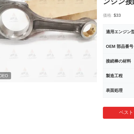
ンジン接
価格:
$33
適用エンジン
OEM 部品番号
接続棒の材料
IDEO
製造工程
表面処理
ベスト