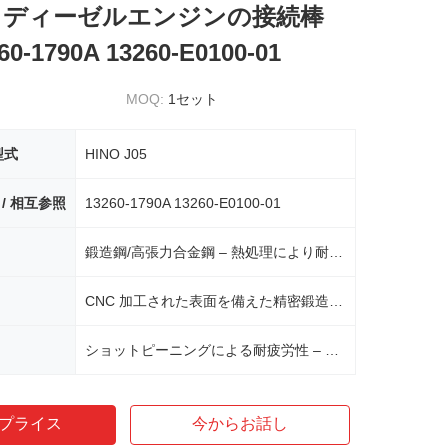
J05 ディーゼルエンジンの接続棒
0-1790A 13260-E0100-01
MOQ:
1セット
型式
HINO J05
 / 相互参照
13260-1790A 13260-E0100-01
鍛造鋼/高張力合金鋼 – 熱処理により耐久性を最大化
CNC 加工された表面を備えた精密鍛造 – 寸法精度と強度を確保
ショットピーニングによる耐疲労性 – 応力上昇を軽減し、耐用年数を延長
プライス
今からお話し