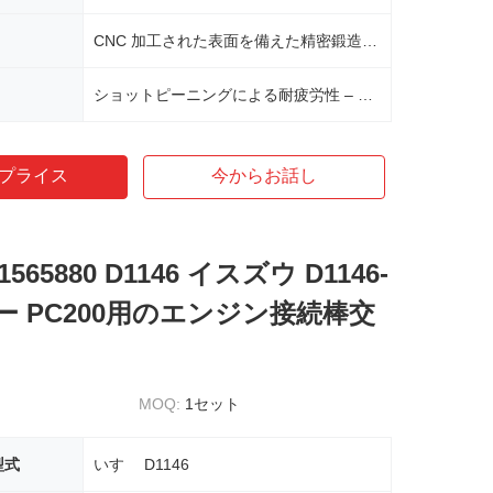
CNC 加工された表面を備えた精密鍛造 – 寸法精度と強度を確保
ショットピーニングによる耐疲労性 – 応力上昇を軽減し、耐用年数を延長
プライス
今からお話し
1565880 D1146 イスズウ D1146-
ー PC200用のエンジン接続棒交
MOQ:
1セット
型式
いすゞ D1146