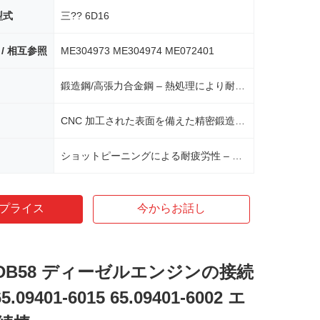
型式
三?? 6D16
 / 相互参照
ME304973 ME304974 ME072401
鍛造鋼/高張力合金鋼 – 熱処理により耐久性を最大化
CNC 加工された表面を備えた精密鍛造 – 寸法精度と強度を確保
ショットピーニングによる耐疲労性 – 応力上昇を軽減し、耐用年数を延長
プライス
今からお話し
n DB58 ディーゼルエンジンの接続
.09401-6015 65.09401-6002 エ