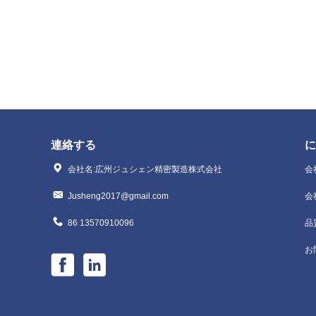
連絡する
に
会社名:広州ジュシェン精密製造株式会社
会
Jusheng2017@gmail.com
会
86 13570910096
品
お