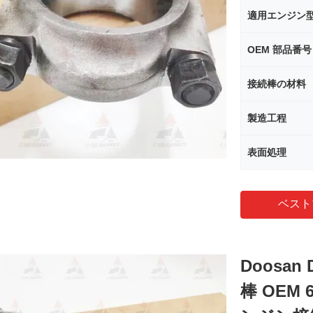
適用エンジン
OEM 部品番号
接続棒の材料
製造工程
表面処理
ベスト
Doosa
棒 OEM 65