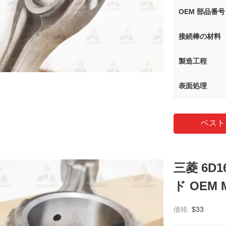
OEM 部品番号
接続棒の材料
製造工程
表面処理
ベスト
三菱 6D
ド OEM M
価格:
$33