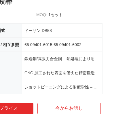
続棒
MOQ:
1セット
型式
ドーサン DB58
 / 相互参照
65.09401-6015 65.09401-6002
鍛造鋼/高張力合金鋼 – 熱処理により耐久性を最大化
CNC 加工された表面を備えた精密鍛造 – 寸法精度と強度を確保
ショットピーニングによる耐疲労性 – 応力上昇を軽減し、耐用年数を延長
プライス
今からお話し