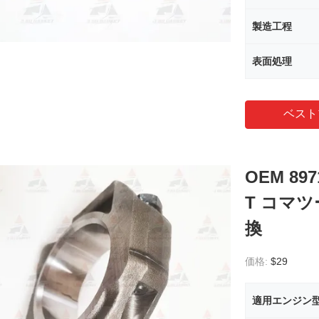
製造工程
表面処理
ベスト
OEM 897
T コマツ
換
価格:
$29
適用エンジン