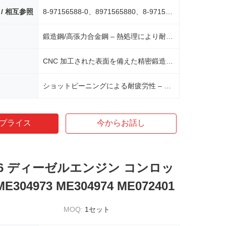
 / 相互参照
8-97156588-0、8971565880、8-97156-588-0、897156588
鍛造鋼/高張力合金鋼 – 熱処理により耐久性を最大化
CNC 加工された表面を備えた精密鍛造 – 寸法精度と強度を確保
ショットピーニングによる耐疲労性 – 応力上昇を軽減し、耐用年数を延長
プライス
今からお話し
16 ディーゼルエンジン コンロッ
E304973 ME304974 ME072401
MOQ:
1セット