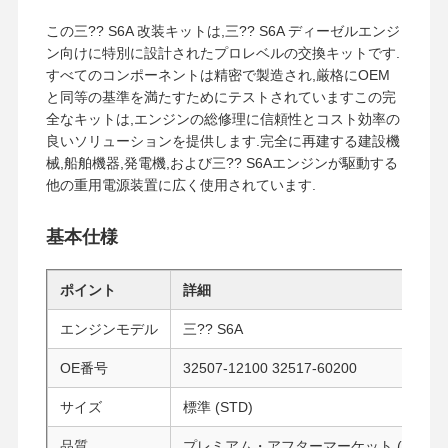
この三?? S6A 改装キットは,三?? S6A ディーゼルエンジ
ン向けに特別に設計されたプロレベルの交換キットです.
すべてのコンポーネントは精密で製造され,厳格にOEM
と同等の基準を満たすためにテストされていますこの完
全なキットは,エンジンの総修理に信頼性とコスト効率の
良いソリューションを提供します.完全に再建する建設機
械,船舶機器,発電機,および三?? S6Aエンジンが駆動する
他の重用電源装置に広く使用されています.
基本仕様
ポイント
詳細
エンジンモデル
三?? S6A
OE番号
32507-12100 32517-60200
サイズ
標準 (STD)
品質
プレミアム・アフターマーケット (OEM同