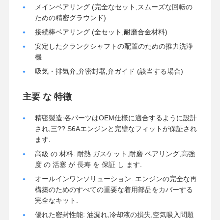
メインベアリング (完全なセット,スムーズな回転の
ための精密グラウンド)
品質管理
お問い合わせ
今からお話し
接続棒ベアリング (全セット,耐磨合金材料)
安定したクランクシャフトの配置のための推力洗浄
機
コマツ掘削機エンジン部品
吸気・排気弁,弁密封器,弁ガイド (該当する場合)
三菱掘削機のエンジン部分
主要 な 特徴
幼虫のエンジン部分
精密製造:各パーツはOEM仕様に適合するように設計
クボタ エンジン部品
され,三?? S6Aエンジンと完璧なフィットが保証され
ます.
カミンズエンジン部品
高級 の 材料: 耐熱 ガスケット,耐磨 ベアリング,高強
YANMAR エンジン部品
度 の 活塞 が 長寿 を 保証 し ます.
オールインワンソリューション: エンジンの完全な再
DOOSAN 掘削機 エンジン 部品
構築のためのすべての重要な着用部品をカバーする
完全なキット.
Isuzuの掘削機のエンジン部分
優れた密封性能: 油漏れ,冷却液の損失,空気吸入問題