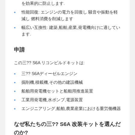
エンジン オイルポンプ
を効果的に防止します.
性能回復: エンジンの電力を回復し 騒音や振動を軽
エンジンの連接棒
減し 燃料消費を削減します
エンジンシリンダーヘッド
幅広い互換性: 建築,船舶,産業,発電機向けに適してい
ます.
エンジンのピストン・リング
申請
ディーゼル機関のクランク軸
この三?? S6A リコンビルドキットは:
ディーゼル機関のカムシャフト
三?? S6Aディーゼルエンジン
エンジンターボチャージャー
掘削機,積載機,その他の建設機械
その他ブランドガスケットキット
船舶用発電機セットと船舶用推進装置
工業用発電機,水ポンプ,電源装置
エンジニアリング,船舶,農業産業における重労働機器
なぜ私たちの三?? S6A 改装キットを選んだ
のか?