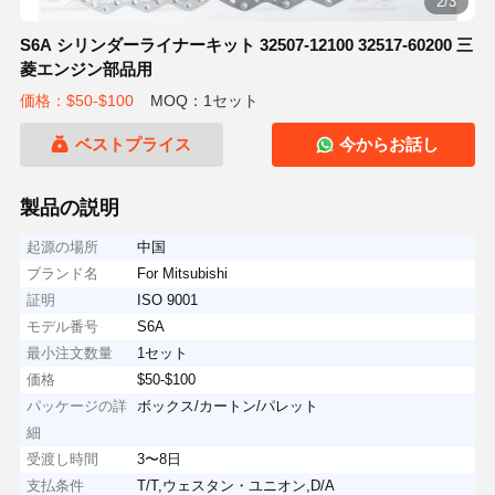
2/3
S6A シリンダーライナーキット 32507-12100 32517-60200 三
菱エンジン部品用
価格：$50-$100
MOQ：1セット
ベストプライス
今からお話し
製品の説明
起源の場所
中国
ブランド名
For Mitsubishi
証明
ISO 9001
モデル番号
S6A
最小注文数量
1セット
価格
$50-$100
パッケージの詳
ボックス/カートン/パレット
細
受渡し時間
3〜8日
支払条件
T/T,ウェスタン・ユニオン,D/A