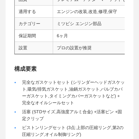
適用する
エンジンの改装,改造,修理,保守
カテゴリー
ミツビシ エンジン部品
保証期間
6ヶ月
設置
プロの設置が推奨
構成要素
完全なガスケットセット (シリンダーヘッドガスケッ
ト,吸気/排気ガスケット,油鍋ガスケット,バルブカバ
ーガスケット,タイミングカバーガスケットなど) +
完全なオイルシールセット
活塞 (STDサイズ,高強度アルミ合金) +活塞ピン +固
定クリップ
ホーム
製品
企業情報
会社案内
ピストンリングセット (3点:上部の圧縮リング,第2の
圧縮リング,オイル制御リング)