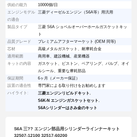
供給の能力
10000個/日
エンジンモデル
三菱ディーゼルエンジン（S6A等）用汎用
の適合
製品タイプ
三菱 S6A ショベルオーバーホールガスケットキッ
ト
品質グレード
プレミアムアフターマーケット (OEM 同等)
芯材
高級メタルガスケット、耐摩耗合金
適用範囲
商用車、建設機械、産業機器
キットの内容
ガスケット、ピストン、ベアリング、バルブ、オイ
ルシール、重要な摩耗部品
保証期間
6ヶ月（メーカー保証）
設置の適合性
専門家による取り付けをお勧めします
ハイライト:
,
三菱エンジンリビルドキット
,
S6K-N エンジンガスケットセット
S6Aシリンダーはさみ金のキット
S6A 三?? エンジン部品用シリンダーラインナーキット
32507-12100 32517-60200