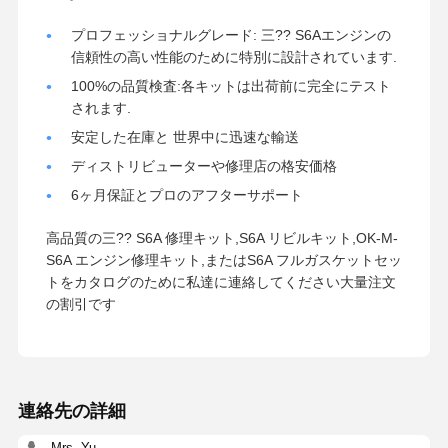
プロフェッショナルグレード: 三?? S6Aエンジンの
信頼性の高い性能のために特別に設計されています.
100%の品質検査:各キットは出荷前に完全にテスト
されます.
安定した在庫と 世界中に迅速な輸送
ディストリビューターや修理店の格安価格
6ヶ月保証とプロのアフターサポート
高品質の三?? S6A 修理キット,S6A リビルキット,OK-M-
S6A エンジン修理キット,またはS6A フルガスケットセッ
トをカタログのために私達に連絡してください大量注文
の割引です
連絡先の詳細
Mrs. Yu