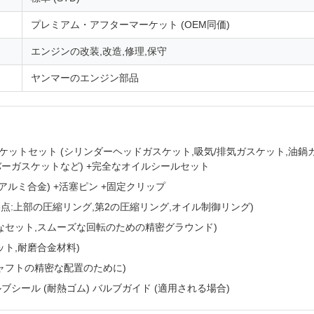
プレミアム・アフターマーケット (OEM同価)
エンジンの改装,改造,修理,保守
ヤンマーのエンジン部品
ットセット (シリンダーヘッドガスケット,吸気/排気ガスケット,油鍋
ーガスケットなど) +完全なオイルシールセット
度アルミ合金) +活塞ピン +固定クリップ
3点:上部の圧縮リング,第2の圧縮リング,オイル制御リング)
なセット,スムーズな回転のための精密グラウンド)
ット,耐磨合金材料)
ャフトの精密な配置のために)
ルブシール (耐熱ゴム) バルブガイド (適用される場合)