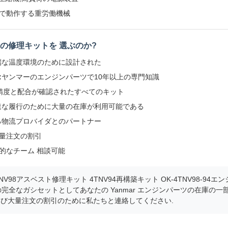
で動作する重労働機械
の修理キットを 選ぶのか?
端な温度環境のために設計された
:
ヤンマーのエンジンパーツで10年以上の専門知識
精度と配合が確認されたすべてのキット
速な履行のために大量の在庫が利用可能である
る物流プロバイダとのパートナー
量注文の割引
的なチーム 相談可能
TNV98アスベスト修理キット 4TNV94再構築キット OK-4TNV98-9
ストの完全なガシセットとしてあなたの Yanmar エンジンパーツの在庫の
よび大量注文の割引のために私たちと連絡してください.