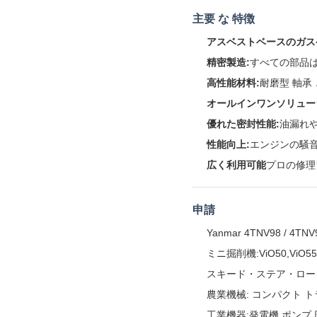
主要 な 特徴
アスベストベースのガス
精密製造:
すべての部品は
高性能材料:
耐磨型 軸承 
オールインワンソリュー
優れた密封性能:
油漏れ
性能向上:
エンジンの騒音
広く利用可能
プロの修理
申請
Yanmar 4TNV98 / 
ミニ掘削機:ViO50,ViO
スキード・ステア・ロー
農業機械: コンパクト 
工業機器:発電機,ポンプ