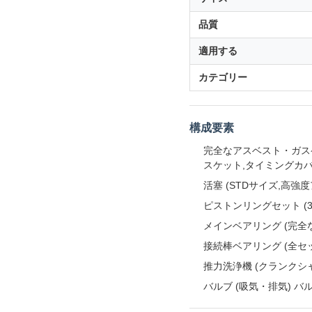
品質
適用する
カテゴリー
構成要素
完全なアスベスト・ガスケ
スケット,タイミングカバ
活塞 (STDサイズ,高強
ピストンリングセット (
メインベアリング (完全
接続棒ベアリング (全セ
推力洗浄機 (クランクシ
バルブ (吸気・排気) バ