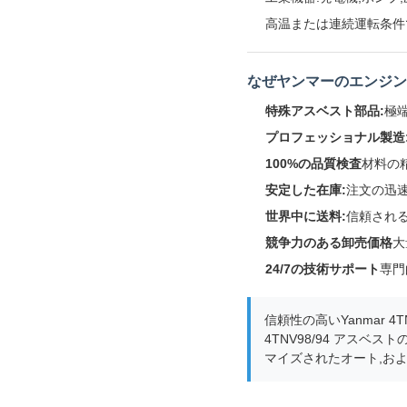
高温または連続運転条件
なぜヤンマーのエンジン
特殊アスベスト部品:
極
プロフェッショナル製造
100%の品質検査
材料の
安定した在庫:
注文の迅
世界中に送料:
信頼され
競争力のある卸売価格
大
24/7の技術サポート
専門
信頼性の高いYanmar 4
4TNV98/94 アスベ
マイズされたオート,お