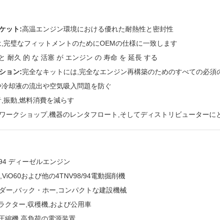
ケット:
高温エンジン環境における優れた耐熱性と密封性
,完璧なフィットメントのためにOEMの仕様に一致します
と 耐久 的 な 活塞 が エンジン の 寿命 を 延長 する
ション:
完全なキットには,完全なエンジン再構築のためのすべての必須
や冷却液の流出や空気吸入問題を防ぐ
,振動,燃料消費を減らす
ワークショップ,機器のレンタフロート,そしてディストリビューターに
4TNV94 ディーゼルエンジン
55,ViO60および他の4TNV98/94電動掘削機
ダー,バック・ホー,コンパクトな建設機械
トラクター,収穫機,および公用車
,圧縮機,高負荷の電源装置