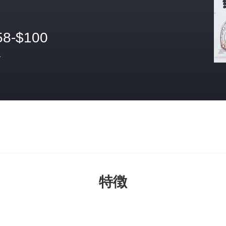
58-$100
格
特徴