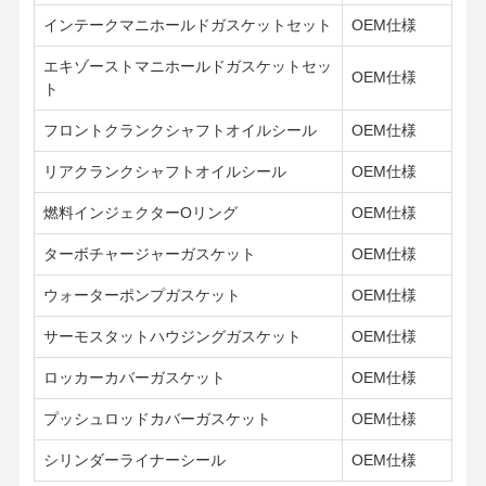
エンジン オイルポンプ
インテークマニホールドガスケットセット
OEM仕様
エンジンの連接棒
エキゾーストマニホールドガスケットセッ
OEM仕様
ト
エンジンシリンダーヘッド
フロントクランクシャフトオイルシール
OEM仕様
エンジンのピストン・リング
リアクランクシャフトオイルシール
OEM仕様
ディーゼル機関のクランク軸
燃料インジェクターOリング
OEM仕様
ディーゼル機関のカムシャフト
ターボチャージャーガスケット
OEM仕様
エンジンターボチャージャー
ウォーターポンプガスケット
OEM仕様
その他ブランドガスケットキット
サーモスタットハウジングガスケット
OEM仕様
ロッカーカバーガスケット
OEM仕様
プッシュロッドカバーガスケット
OEM仕様
シリンダーライナーシール
OEM仕様