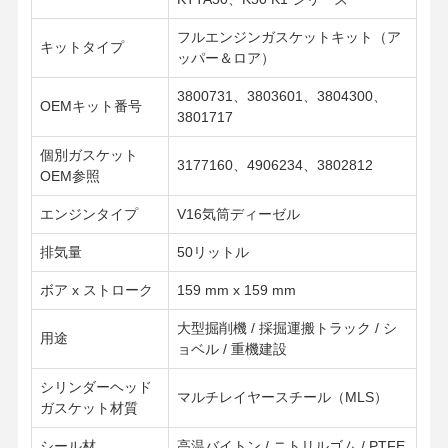
フルエンジンガスケットキット（ア
キットタイプ
ッパー＆ロア）
3800731、3803601、3804300、
OEMキット番号
3801717
個別ガスケット
3177160、4906234、3802812
OEM参照
エンジンタイプ
V16気筒ディーゼル
排気量
50リットル
ボア x ストローク
159 mm x 159 mm
大型掘削機 / 採掘運搬トラック / シ
用途
ョベル / 重機建設
シリンダーヘッド
ホーム
製品
企業情報
会社案内
マルチレイヤースチール（MLS）
ガスケット材質
シール材
高温バイトン / ニトリルゴム / PTFE