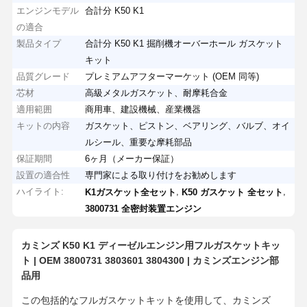
エンジンモデル
合計分 K50 K1
の適合
製品タイプ
合計分 K50 K1 掘削機オーバーホール ガスケット
キット
品質グレード
プレミアムアフターマーケット (OEM 同等)
芯材
高級メタルガスケット、耐摩耗合金
適用範囲
商用車、建設機械、産業機器
キットの内容
ガスケット、ピストン、ベアリング、バルブ、オイ
ルシール、重要な摩耗部品
保証期間
6ヶ月（メーカー保証）
設置の適合性
専門家による取り付けをお勧めします
ハイライト:
,
,
K1ガスケット全セット
K50 ガスケット 全セット
3800731 全密封装置エンジン
カミンズ K50 K1 ディーゼルエンジン用フルガスケットキッ
ト | OEM 3800731 3803601 3804300 | カミンズエンジン部
品用
この包括的なフルガスケットキットを使用して、カミンズ