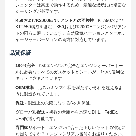
ジェクターは高圧で動作するため、最適な燃焼には精密な
シーリングが必要です。
K50およびK2000Eバリアントとの互換性
- KTA50および
KTTA50構成を含む、K50およびK2000Eエンジンバリアン
トの両方に適しています。自然吸気バージョンとターボチ
ャージャーバージョンの両方に対応しています。
品質保証
100%完全
- K50エンジンの完全なエンジンオーバーホー
ルに必要なすべてのガスケットとシールが、1つの便利な
キットに含まれています。
OEM標準
- 元のカミンズ仕様を満たすかそれを超えるよ
うに製造されています。
保証
- 製造上の欠陥に対する6ヶ月保証。
グローバル配送
- 複数の倉庫から迅速なDHL、FedEx、
UPS配送が可能です。
専門家サポート
- エンジンに合った正しいキットの特定に
お困りですか？エンジンシリアル番号をお送りください。