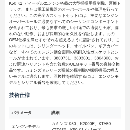
K50 K1 ディーゼルエンジン搭載の大型採掘用掘削機、運搬ト
ラック、または重工業機器のオーバーホールや修理を行って
ください。この完全ガスケットセットには、主要なエンジン
オーバーホールに必要なすべてのシーリングコンポーネント
が含まれており、最も要求の厳しい用途での適切な圧縮、漏
れのない動作、および長期的な耐久性を保証します。元の
OEM仕様を満たすかそれを超えるように設計されており、こ
のキットには、シリンダーヘッド、オイルパン、ギアカバー
など、すべてのエンジン接合面用の高耐久性ガスケットとシ
ールが含まれています。3800731、3803601、3804300、お
よび関連バリアントを含む複数のOEMキット番号の直接交換
品です。カミンズ Kシリーズ搭載の掘削機や採掘機器の幅広
いモデルに適合します。互換性を確認するには、エンジンモ
デルとシリアル番号を確認してください。
技術仕様
パラメータ
詳細
カミンズ K50、K2000E、KTA50、
エンジンモデル
KTTA50、K50 K1 シリーズ