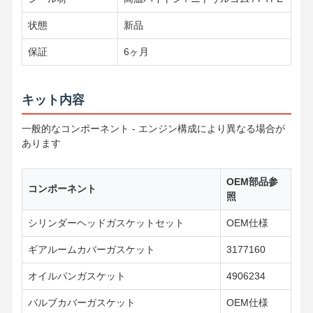
状態
新品
品質管理
お問い合わせ
今からお話し
保証
6ヶ月
コマツ掘削機エンジン部品
キット内容
三菱掘削機のエンジン部分
一般的なコンポーネント - エンジン構成により異なる場合が
幼虫のエンジン部分
あります
クボタ エンジン部品
OEM部品参
コンポーネント
照
カミンズエンジン部品
シリンダーヘッドガスケットセット
OEM仕様
YANMAR エンジン部品
ギアルームカバーガスケット
3177160
DOOSAN 掘削機 エンジン 部品
オイルパンガスケット
4906234
Isuzuの掘削機のエンジン部分
バルブカバーガスケット
OEM仕様