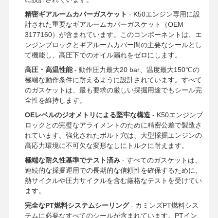
精密ギアルームカバーガスケット
- K50エンジン専用に設
計された重要なギアルームカバーガスケット（OEM
3177160）が含まれています。このコンポーネントは、エ
ンジンブロックとギアルームカバー間の主要なシールとし
て機能し、高圧下でのオイル漏れをゼロにします。
高圧・高温性能
- 動作圧力最大20 bar、温度最大150℃の
極端な動作条件に耐えるように設計されています。すべて
のガスケットは、最も要求の厳しい採掘用途でもシール完
全性を維持します。
OEレベルのジオメトリによる堅牢な構造
- K50エンジンブ
ロックとの完璧なアライメントのために精密公差で製造さ
れています。強化されたボルト穴は、大型採掘エンジンの
高応力環境に不可欠な変形なしにトルクに耐えます。
極端な耐久性基準でテスト済み
- すべてのガスケットは、
連続的な採掘運用での長期的な信頼性を確保するために、
熱サイクルや圧力サイクルを含む厳格なテストを受けてい
ます。
完全なPT燃料システムシーリング
- カミンズPT燃料シス
テムに必要なすべてのシールが含まれています。PTイン