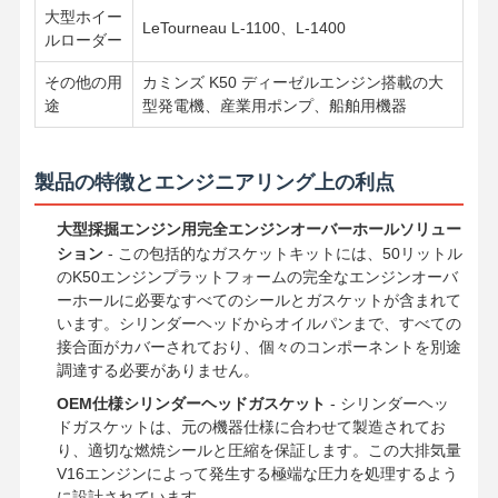
大型ホイー
LeTourneau L-1100、L-1400
ルローダー
その他の用
カミンズ K50 ディーゼルエンジン搭載の大
途
型発電機、産業用ポンプ、船舶用機器
製品の特徴とエンジニアリング上の利点
大型採掘エンジン用完全エンジンオーバーホールソリュー
ション
- この包括的なガスケットキットには、50リットル
のK50エンジンプラットフォームの完全なエンジンオーバ
ーホールに必要なすべてのシールとガスケットが含まれて
います。シリンダーヘッドからオイルパンまで、すべての
接合面がカバーされており、個々のコンポーネントを別途
調達する必要がありません。
OEM仕様シリンダーヘッドガスケット
- シリンダーヘッ
ドガスケットは、元の機器仕様に合わせて製造されてお
り、適切な燃焼シールと圧縮を保証します。この大排気量
V16エンジンによって発生する極端な圧力を処理するよう
に設計されています。