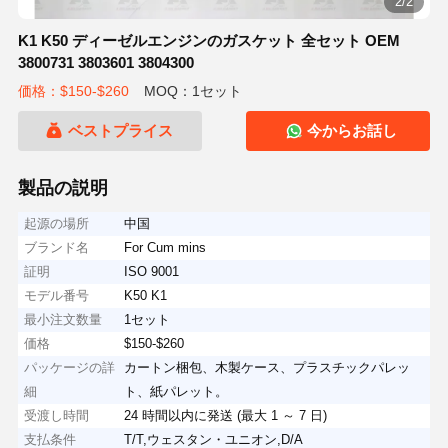
2/2
K1 K50 ディーゼルエンジンのガスケット 全セット OEM
3800731 3803601 3804300
価格：$150-$260
MOQ：1セット
ベストプライス
今からお話し
製品の説明
起源の場所
中国
ブランド名
For Cum mins
証明
ISO 9001
モデル番号
K50 K1
最小注文数量
1セット
価格
$150-$260
パッケージの詳
カートン梱包、木製ケース、プラスチックパレッ
細
ト、紙パレット。
受渡し時間
24 時間以内に発送 (最大 1 ～ 7 日)
支払条件
T/T,ウェスタン・ユニオン,D/A